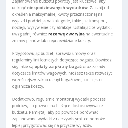
Zaplanowanie budżetu podróży jest kluczowe, aby
uniknąć
niespodziewanych wydatków
. Zacznij od
określenia maksymalnej kwoty przeznaczonej na
wyjazd i podziel ją na kategorie, takie jak transport,
noclegi, wyżywienie czy atrakcje. Ustalając te wydatki,
uwzględnij również
rezerwę awaryjną
na ewentualne
zmiany planów lub nieprzewidziane koszty.
Przygotowując budżet, sprawdź umowy oraz
regulaminy linii lotniczych dotyczące bagażu. Dowiedz
się, jakie są
opłaty za płatny bagaż
oraz zasady
dotyczące limitów wagowych. Możesz także rozważyć
wcześniejszy zakup usługi bagażowej, co często
ogranicza koszty.
Dodatkowo, regularnie monitoruj wydatki podczas
podróży, co pozwoli na bieżące dostosowywanie
budżetu. Pamiętaj, aby po powrocie porównać
zaplanowane wydatki z rzeczywistymi, co pomoże
lepiej przygotować się na przyszłe wyjazdy.