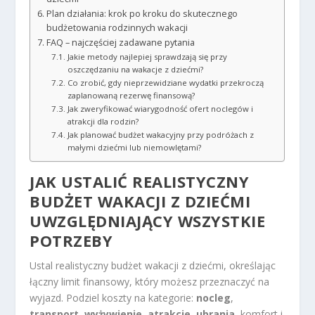
Plan działania: krok po kroku do skutecznego
budżetowania rodzinnych wakacji
FAQ – najczęściej zadawane pytania
Jakie metody najlepiej sprawdzają się przy
oszczędzaniu na wakacje z dziećmi?
Co zrobić, gdy nieprzewidziane wydatki przekroczą
zaplanowaną rezerwę finansową?
Jak zweryfikować wiarygodność ofert noclegów i
atrakcji dla rodzin?
Jak planować budżet wakacyjny przy podróżach z
małymi dziećmi lub niemowlętami?
JAK USTALIĆ REALISTYCZNY
BUDŻET WAKACJI
Z DZIEĆMI
UWZGLĘDNIAJĄCY WSZYSTKIE
POTRZEBY
Ustal realistyczny budżet wakacji z dziećmi, określając
łączny limit finansowy, który możesz przeznaczyć na
wyjazd. Podziel koszty na kategorie:
nocleg
,
transport
,
wyżywienie
,
atrakcje
,
ubrania
, komfort i