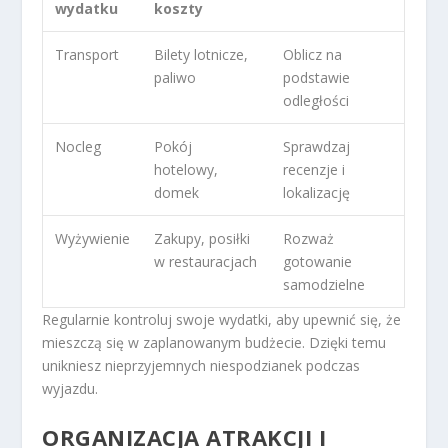
wydatku
koszty
Transport
Bilety lotnicze,
Oblicz na
paliwo
podstawie
odległości
Nocleg
Pokój
Sprawdzaj
hotelowy,
recenzje i
domek
lokalizację
Wyżywienie
Zakupy, posiłki
Rozważ
w restauracjach
gotowanie
samodzielne
Regularnie kontroluj swoje wydatki, aby upewnić się, że
mieszczą się w zaplanowanym budżecie. Dzięki temu
unikniesz nieprzyjemnych niespodzianek podczas
wyjazdu.
ORGANIZACJA ATRAKCJI I