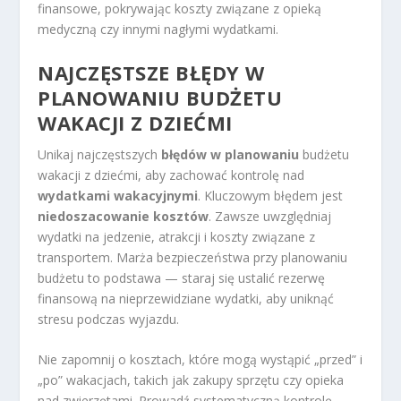
finansowe, pokrywając koszty związane z opieką
medyczną czy innymi nagłymi wydatkami.
NAJCZĘSTSZE BŁĘDY W
PLANOWANIU
BUDŻETU
WAKACJI
Z DZIEĆMI
Unikaj najczęstszych
błędów w planowaniu
budżetu
wakacji z dziećmi, aby zachować kontrolę nad
wydatkami wakacyjnymi
. Kluczowym błędem jest
niedoszacowanie kosztów
. Zawsze uwzględniaj
wydatki na jedzenie, atrakcji i koszty związane z
transportem. Marża bezpieczeństwa przy planowaniu
budżetu to podstawa — staraj się ustalić rezerwę
finansową na nieprzewidziane wydatki, aby uniknąć
stresu podczas wyjazdu.
Nie zapomnij o kosztach, które mogą wystąpić „przed” i
„po” wakacjach, takich jak zakupy sprzętu czy opieka
nad zwierzętami. Prowadź systematyczną kontrolę