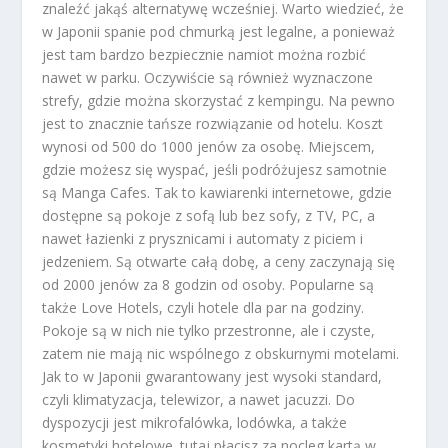
znaleźć jakąś alternatywę wcześniej. Warto wiedzieć, że
w Japonii spanie pod chmurką jest legalne, a ponieważ
jest tam bardzo bezpiecznie namiot można rozbić
nawet w parku. Oczywiście są również wyznaczone
strefy, gdzie można skorzystać z kempingu. Na pewno
jest to znacznie tańsze rozwiązanie od hotelu. Koszt
wynosi od 500 do 1000 jenów za osobę. Miejscem,
gdzie możesz się wyspać, jeśli podróżujesz samotnie
są Manga Cafes. Tak to kawiarenki internetowe, gdzie
dostępne są pokoje z sofą lub bez sofy, z TV, PC, a
nawet łazienki z prysznicami i automaty z piciem i
jedzeniem. Są otwarte całą dobę, a ceny zaczynają się
od 2000 jenów za 8 godzin od osoby. Popularne są
także Love Hotels, czyli hotele dla par na godziny.
Pokoje są w nich nie tylko przestronne, ale i czyste,
zatem nie mają nic wspólnego z obskurnymi motelami.
Jak to w Japonii gwarantowany jest wysoki standard,
czyli klimatyzacja, telewizor, a nawet jacuzzi. Do
dyspozycji jest mikrofalówka, lodówka, a także
kosmetyki hotelowe. tutaj płacisz za nocleg kartą w