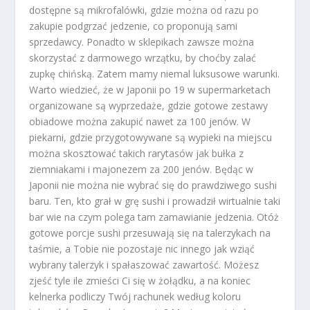
dostępne są mikrofalówki, gdzie można od razu po
zakupie podgrzać jedzenie, co proponują sami
sprzedawcy. Ponadto w sklepikach zawsze można
skorzystać z darmowego wrzątku, by choćby zalać
zupkę chińską. Zatem mamy niemal luksusowe warunki.
Warto wiedzieć, że w Japonii po 19 w supermarketach
organizowane są wyprzedaże, gdzie gotowe zestawy
obiadowe można zakupić nawet za 100 jenów. W
piekarni, gdzie przygotowywane są wypieki na miejscu
można skosztować takich rarytasów jak bułka z
ziemniakami i majonezem za 200 jenów. Będąc w
Japonii nie można nie wybrać się do prawdziwego sushi
baru. Ten, kto grał w grę sushi i prowadził wirtualnie taki
bar wie na czym polega tam zamawianie jedzenia. Otóż
gotowe porcje sushi przesuwają się na talerzykach na
taśmie, a Tobie nie pozostaje nic innego jak wziąć
wybrany talerzyk i spałaszować zawartość. Możesz
zjeść tyle ile zmieści Ci się w żołądku, a na koniec
kelnerka podliczy Twój rachunek według koloru