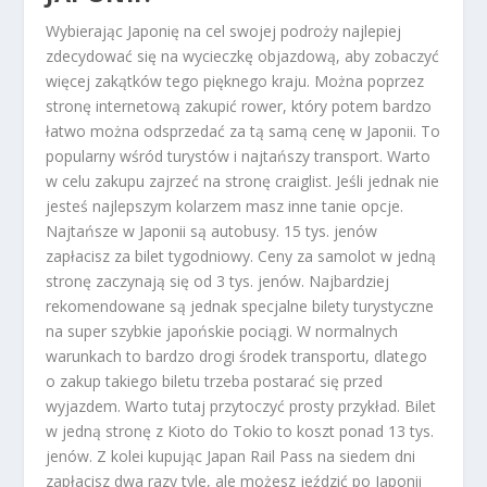
Wybierając Japonię na cel swojej podroży najlepiej
zdecydować się na wycieczkę objazdową, aby zobaczyć
więcej zakątków tego pięknego kraju. Można poprzez
stronę internetową zakupić rower, który potem bardzo
łatwo można odsprzedać za tą samą cenę w Japonii. To
popularny wśród turystów i najtańszy transport. Warto
w celu zakupu zajrzeć na stronę craiglist. Jeśli jednak nie
jesteś najlepszym kolarzem masz inne tanie opcje.
Najtańsze w Japonii są autobusy. 15 tys. jenów
zapłacisz za bilet tygodniowy. Ceny za samolot w jedną
stronę zaczynają się od 3 tys. jenów. Najbardziej
rekomendowane są jednak specjalne bilety turystyczne
na super szybkie japońskie pociągi. W normalnych
warunkach to bardzo drogi środek transportu, dlatego
o zakup takiego biletu trzeba postarać się przed
wyjazdem. Warto tutaj przytoczyć prosty przykład. Bilet
w jedną stronę z Kioto do Tokio to koszt ponad 13 tys.
jenów. Z kolei kupując Japan Rail Pass na siedem dni
zapłacisz dwa razy tyle, ale możesz jeździć po Japonii