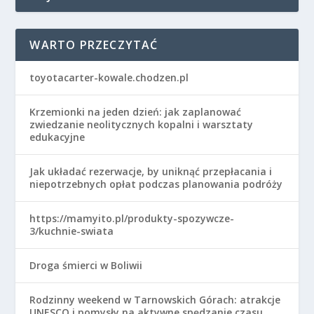
WARTO PRZECZYTAĆ
toyotacarter-kowale.chodzen.pl
Krzemionki na jeden dzień: jak zaplanować
zwiedzanie neolitycznych kopalni i warsztaty
edukacyjne
Jak układać rezerwacje, by uniknąć przepłacania i
niepotrzebnych opłat podczas planowania podróży
https://mamyito.pl/produkty-spozywcze-
3/kuchnie-swiata
Droga śmierci w Boliwii
Rodzinny weekend w Tarnowskich Górach: atrakcje
UNESCO i pomysły na aktywne spędzanie czasu