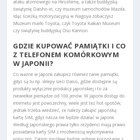
ataku atomowego na Hiroshimę, a także buddyjską
świątynię Daisho-in, czy muzeum samochodów Mazda.
Idąc ścieżką motoryzacyjną w Nagoya zobaczysz
Muzeum marki Toyota, czyli Toyota Kaikan Museum
czy świątynię buddyjską Osu Kannon.
GDZIE KUPOWAĆ PAMIĄTKI I CO
Z TELEFONEM KOMÓRKOWYM
W JAPONII?
Co ważne w Japonii zakupisz również tanie pamiątki,
gdyż są tu np. sklepy sieci Daiso, gdzie dostępne są
produkty wyłącznie produkcji japońskiej i to za
niewielkie pieniądze od 100 jenów. W Japonii dostęp do
internetu jest powszechny, wiele jest też hot-spotów,
jednak trzeba wiedzieć, że należy zakupić japońską
kartę SIM, gdyż nasza nie będzie działać w Japonii.
Według Japońskiego prawa tylko rezydenci mają prawo
posiadania karty SIM z możliwością wykonywania
połączeń. Zatem możliwe będzie jedynie korzystanie z