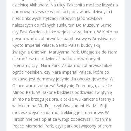
dzielnicę Akihabara. Na ulicy Takeshita możesz liczyć na
darmową rozrywkę w postaci podziwiania dziwnych i
nietuzinkowych stylizacji młodych Japończyków
należących do różnych subkultur. Do Muzeum Sumo
czy East Gardens także wejdziesz za darmo. W Kioto na
pewno warto zobaczyć las bambusowy w Arashiyama,
Kyoto Imperial Palace, Sento Palas, buddyjską
świątynię Chion-in, Maruyama Park. Udając się do Nara
nie możesz nie odwiedzić parku z oswojonymi
jeleniami, czyli Nara Park. Za darmo zobaczysz także
ogród Yoshiken, czy Nara Imperial Palace, które co
ciekawe jest darmowy jedynie dla obcokrajowców. W
Osace warto zobaczyć Świątynię Tenmangu, a także
Minoo Park. W Hakone będziesz podziwiać świątynię
shinto na brzegu jeziora, a także wulkaniczne tereny z
widokiem na Mt. Fuji, czyli Owakudani. Na Mt. Fuji
możesz wejść za darmo, trekking jest darmowy. W
Hiroshimie bez opłat za wstęp zobaczysz Hiroshima
Peace Memorial Park, czyli park poświęcony ofiarom