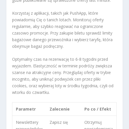
gdzie publikowane są sprawdzone oferty last minute.
Korzystaj z aplikacji, takich jak PushApp, które
powiadomią Cię o tanich lotach. Monitoruj oferty
regularnie, aby szybko reagować na ograniczone
czasowo promocje. Przy zakupie biletu sprawdź limity
bagażowe danego przewoźnika i wybierz taryfę, która
obejmuje bagaż podręczny.
Optymalny czas na rezerwację to 6-8 tygodni przed
wyjazdem. Elastyczność w terminie podróży zwiększa
szanse na atrakcyjne ceny. Przeglądaj oferty w trybie
incognito, aby uniknąć podwyżek cen przez pliki
cookies, oraz wybieraj loty w środku tygodnia, czyli od
wtorku do czwartku.
Parametr
Zalecenie
Po co / Efekt
Newslettery
Zapisz się
Otrzymuj
przewoźników
powiadomienia