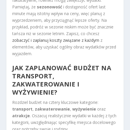
fakultatywne, również mogą zwiększyć wydatki.
Pamiętaj, że
sezonowość
i dostępność ofert last
minute mają istotny wpływ na ceny, więc planuj z
wyprzedzeniem, aby przyciągnąć lepsze oferty. Na
przykład, podróż w sezonie niskim może być znacznie
tańsza niż w sezonie letnim. Zapisz, co chcesz
zobaczyć i zaplanuj koszty związane z każdym
z
elementów, aby uzyskać ogólny obraz wydatków przed
wyjazdem.
JAK ZAPLANOWAĆ BUDŻET NA
TRANSPORT,
ZAKWATEROWANIE I
WYŻYWIENIE?
Rozdziel budżet na cztery kluczowe kategorie:
transport
,
zakwaterowanie
,
wyżywienie
oraz
atrakcje
. Oszacuj realistycznie wydatki w każdej z tych
kategorii, uwzględniając specyfikę miejsca docelowego
oraz potrzeby swoje i rodziny.