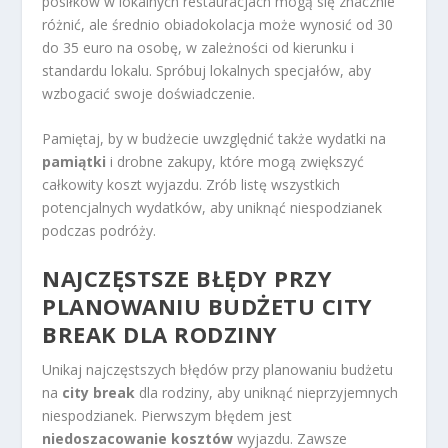
posiłków w lokalnych restauracjach mogą się znacznie
różnić, ale średnio obiadokolacja może wynosić od 30
do 35 euro na osobę, w zależności od kierunku i
standardu lokalu. Spróbuj lokalnych specjałów, aby
wzbogacić swoje doświadczenie.
Pamiętaj, by w budżecie uwzględnić także wydatki na
pamiątki
i drobne zakupy, które mogą zwiększyć
całkowity koszt wyjazdu. Zrób listę wszystkich
potencjalnych wydatków, aby uniknąć niespodzianek
podczas podróży.
NAJCZĘSTSZE BŁĘDY PRZY
PLANOWANIU BUDŻETU CITY
BREAK DLA RODZINY
Unikaj najczęstszych błędów przy planowaniu budżetu
na
city break
dla rodziny, aby uniknąć nieprzyjemnych
niespodzianek. Pierwszym błędem jest
niedoszacowanie kosztów
wyjazdu. Zawsze