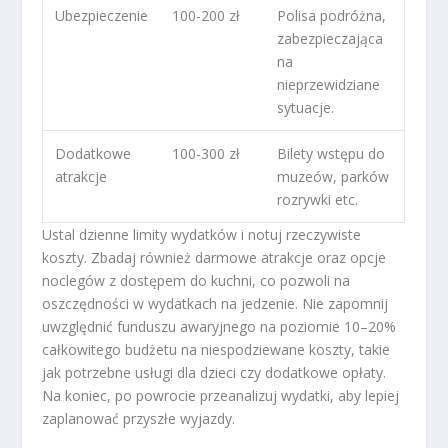
Ubezpieczenie
100-200 zł
Polisa podróżna,
zabezpieczająca
na
nieprzewidziane
sytuacje.
Dodatkowe
100-300 zł
Bilety wstępu do
atrakcje
muzeów, parków
rozrywki etc.
Ustal dzienne limity wydatków i notuj rzeczywiste
koszty. Zbadaj również darmowe atrakcje oraz opcje
noclegów z dostępem do kuchni, co pozwoli na
oszczędności w wydatkach na jedzenie. Nie zapomnij
uwzględnić funduszu awaryjnego na poziomie 10–20%
całkowitego budżetu na niespodziewane koszty, takie
jak potrzebne usługi dla dzieci czy dodatkowe opłaty.
Na koniec, po powrocie przeanalizuj wydatki, aby lepiej
zaplanować przyszłe wyjazdy.