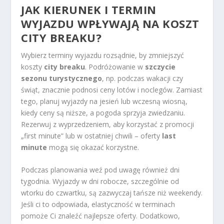
JAK KIERUNEK I TERMIN
WYJAZDU WPŁYWAJĄ NA KOSZT
CITY BREAKU?
Wybierz terminy wyjazdu rozsądnie, by zmniejszyć
koszty
city breaku
. Podróżowanie w
szczycie
sezonu turystycznego
, np. podczas wakacji czy
świąt, znacznie podnosi ceny lotów i noclegów. Zamiast
tego, planuj wyjazdy na jesień lub wczesną wiosną,
kiedy ceny są niższe, a pogoda sprzyja zwiedzaniu.
Rezerwuj z wyprzedzeniem, aby korzystać z promocji
„first minute” lub w ostatniej chwili – oferty
last
minute
mogą się okazać korzystne.
Podczas planowania weź pod uwagę również dni
tygodnia. Wyjazdy w dni robocze, szczególnie od
wtorku do czwartku, są zazwyczaj tańsze niż weekendy.
Jeśli ci to odpowiada, elastyczność w terminach
pomoże Ci znaleźć najlepsze oferty. Dodatkowo,