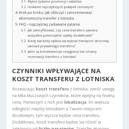
Wykorzystanie promocji i rabatów
Unikanie najczęstszych pułapek cenowych
Krok po kroku: jak obliczyć i zarezerwować
ekonomiczny transfer z lotniska
FAQ – najczęściej zadawane pytania
Jak zweryfikować, czy cena transferu zawiera
wszystkie potencjalne opłaty dodatkowe?
Kiedy bardziej opłaca się wybrać transport zbiorowy
zamiast prywatnego transferu?
Jakie są konsekwencje rezygnacji lub zmiany
rezerwacji transferu z lotniska?
CZYNNIKI WPŁYWAJĄCE NA
KOSZT TRANSFERU Z LOTNISKA
Rozważając
koszt transferu
z lotniska, zwróć uwagę
na kilka kluczowych czynników, które wpłyną na finalną
cenę. Pierwszym z nich jest
lokalizacja
. Im większa
odległość między lotniskiem a Twoim miejscem
docelowym, tym wyższa będzie cena transferu.
Dodatkowo, koszt transferu będzie się różnić w
zależności od
liczby pasażerów
. Transfer grupowy