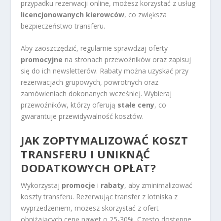
przypadku rezerwacji online, możesz korzystać z usług
licencjonowanych kierowców
, co zwiększa
bezpieczeństwo transferu.
Aby zaoszczędzić, regularnie sprawdzaj oferty
promocyjne
na stronach przewoźników oraz zapisuj
się do ich newsletterów. Rabaty można uzyskać przy
rezerwacjach grupowych, powrotnych oraz
zamówieniach dokonanych wcześniej. Wybieraj
przewoźników, którzy oferują
stałe ceny
, co
gwarantuje przewidywalność kosztów.
JAK ZOPTYMALIZOWAĆ KOSZT
TRANSFERU I UNIKNĄĆ
DODATKOWYCH OPŁAT?
Wykorzystaj
promocje
i
rabaty
, aby zminimalizować
koszty transferu. Rezerwując transfer z lotniska z
wyprzedzeniem, możesz skorzystać z ofert
obniżających cenę nawet o 25-30%. Często dostępne