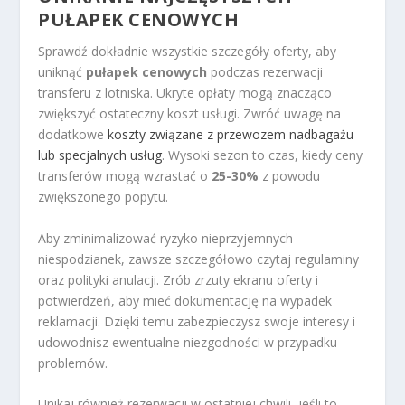
PUŁAPEK CENOWYCH
Sprawdź dokładnie wszystkie szczegóły oferty, aby
uniknąć
pułapek cenowych
podczas rezerwacji
transferu z lotniska. Ukryte opłaty mogą znacząco
zwiększyć ostateczny koszt usługi. Zwróć uwagę na
dodatkowe
koszty związane z przewozem nadbagażu
lub specjalnych usług
. Wysoki sezon to czas, kiedy ceny
transferów mogą wzrastać o
25-30%
z powodu
zwiększonego popytu.
Aby zminimalizować ryzyko nieprzyjemnych
niespodzianek, zawsze szczegółowo czytaj regulaminy
oraz polityki anulacji. Zrób zrzuty ekranu oferty i
potwierdzeń, aby mieć dokumentację na wypadek
reklamacji. Dzięki temu zabezpieczysz swoje interesy i
udowodnisz ewentualne niezgodności w przypadku
problemów.
Unikaj również rezerwacji w ostatniej chwili, jeśli to