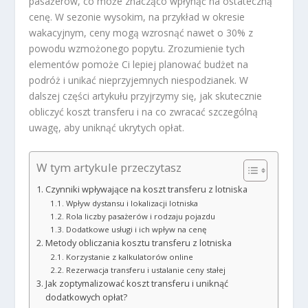
pasażerów, co może znacząco wpłynąć na ostateczną
cenę. W sezonie wysokim, na przykład w okresie
wakacyjnym, ceny mogą wzrosnąć nawet o 30% z
powodu wzmożonego popytu. Zrozumienie tych
elementów pomoże Ci lepiej planować budżet na
podróż i unikać nieprzyjemnych niespodzianek. W
dalszej części artykułu przyjrzymy się, jak skutecznie
obliczyć koszt transferu i na co zwracać szczególną
uwagę, aby uniknąć ukrytych opłat.
W tym artykule przeczytasz
Czynniki wpływające na koszt transferu z lotniska
Wpływ dystansu i lokalizacji lotniska
Rola liczby pasażerów i rodzaju pojazdu
Dodatkowe usługi i ich wpływ na cenę
Metody obliczania kosztu transferu z lotniska
Korzystanie z kalkulatorów online
Rezerwacja transferu i ustalanie ceny stałej
Jak zoptymalizować koszt transferu i uniknąć
dodatkowych opłat?